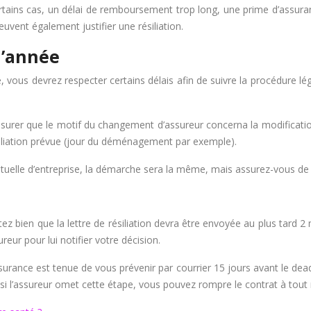
ains cas, un délai de remboursement trop long, une prime d’assuran
vent également justifier une résiliation.
d’année
, vous devrez respecter certains délais afin de suivre la procédure lé
surer que le motif du changement d’assureur concerna la modificatio
iliation prévue (jour du déménagement par exemple).
lle d’entreprise, la démarche sera la même, mais assurez-vous de joind
tez bien que la lettre de résiliation devra être envoyée au plus tard 2
eur pour lui notifier votre décision.
urance est tenue de vous prévenir par courrier 15 jours avant le deadlin
que si l’assureur omet cette étape, vous pouvez rompre le contrat à tou